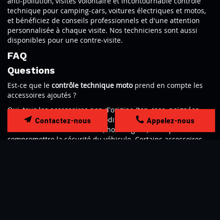
anti-pollution, visites volontaire et incontournable contrôle
technique pour camping-cars, voitures électriques et motos,
et bénéficiez de conseils professionnels et d'une attention
Contrôle technique
personnalisée à chaque visite. Nos techniciens sont aussi
disponibles pour une contre-visite.
FAQ
Questions
Est-ce que le
contrôle technique moto
prend en compte les
accessoires ajoutés ?
Oui, tous les accessoires non d’origine (top-case, poignées
chauffantes, échappement modifié, etc.) sont examinés. Ils
Contactez-nous
Appelez-nous
doivent être solidement fixés, homologués, et ne pas
compromettre la sécurité du véhicule. Certains accessoires
trop voyants ou mal installés peuvent être considérés comme
des défauts. Un centre agréé saura vous conseiller sur leur
conformité. Il est donc recommandé de vérifier votre
équipement avant la visite, afin de passer le contrôle sans
difficulté.
Mon scooter 125cc doit-il passer le contrôle technique comme
une moto classique ?