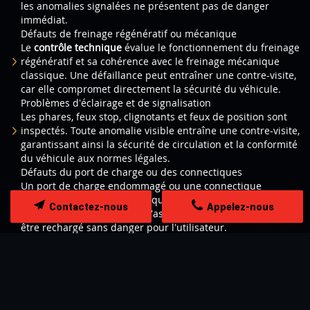
les anomalies signalées ne présentent pas de danger
immédiat.
Défauts de freinage régénératif ou mécanique
Le
contrôle technique
évalue le fonctionnement du freinage
régénératif et sa cohérence avec le freinage mécanique
classique. Une défaillance peut entraîner une contre-visite,
car elle compromet directement la sécurité du véhicule.
Problèmes d’éclairage et de signalisation
Les phares, feux stop, clignotants et feux de position sont
inspectés. Toute anomalie visible entraîne une contre-visite,
garantissant ainsi la sécurité de circulation et la conformité
du véhicule aux normes légales.
Défauts du port de charge ou des connectiques
Un port de charge endommagé ou une connectique
présentant un risque électrique peut provoquer une
Contactez-nous
Appelez-nous
contre-visite. L’objectif est d’assurer que le véhicule peut
être rechargé sans danger pour l’utilisateur.
Suspension, direction et autres éléments classiques
Comme pour tout véhicule, les pneus, amortisseurs, rotules
et éléments de direction sont contrôlés. Des anomalies sur
ces points peuvent également entraîner une contre-visite,
même sur un véhicule électrique.