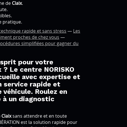
che de
Claix
.
ute.
ibles.
e pratique.
technique rapide et sans stress
—
Les
aiment proches de chez vous
—
océdures simplifiées pour gagner du
esprit pour votre
ix ? Le centre NORISKO
ueille avec expertise et
 service rapide et
 véhicule. Roulez en
e à un diagnostic
 Claix
sans attendre et en toute
BÉRATION est la solution rapide pour